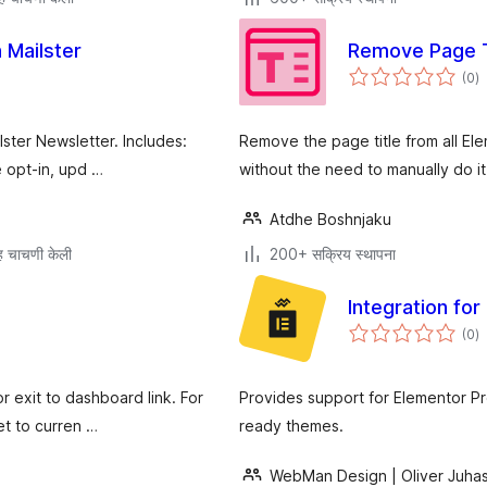
 Mailster
Remove Page T
एक
(0
)
मू
ster Newsletter. Includes:
Remove the page title from all El
e opt-in, upd …
without the need to manually do i
Atdhe Boshnjaku
 चाचणी केली
200+ सक्रिय स्थापना
Integration fo
एक
(0
)
मू
r exit to dashboard link. For
Provides support for Elementor P
et to curren …
ready themes.
WebMan Design | Oliver Juha