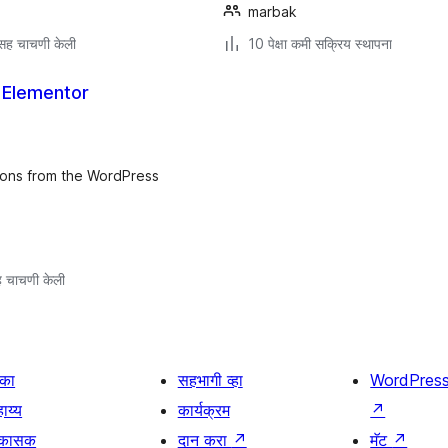
marbak
सह चाचणी केली
10 पेक्षा कमी सक्रिय स्थापना
 Elementor
ions from the WordPress
 चाचणी केली
िका
सहभागी व्हा
WordPres
ाय्य
कार्यक्रम
↗
िकासक
दान करा
↗
मॅट
↗