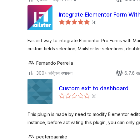
Integrate Elementor Form With
एकूण
(4
)
मूल्यांकन
Easiest way to integrate Elementor Pro Forms with Mail
custom fields selection, Mailster list selections, doubl
Fernando Perrella
300+ सक्रिय स्थापना
6.7.6 सह
Custom exit to dashboard
एकूण
(0
)
मूल्यांकन
This plugin is made by need to modify Elementor edito
instance, before activating this plugin, you can only g
peeterpaanike