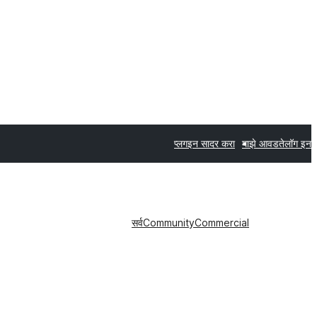
प्लगइन सादर करा
माझे आवडते
लॉग इन
सर्व
Community
Commercial