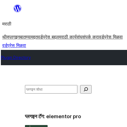
सामुग्रीवर
जा
मराठी
थीम
प्लगइन
बातम्या
मद्दत
वर्डप्रेस बद्दल
मराठी कार्यसंघ
संपर्क करा
वर्डप्रेस मिळवा
वर्डप्रेस मिळवा
Plugin Directory
शोधा
प्लगइन टॅग:
elementor pro