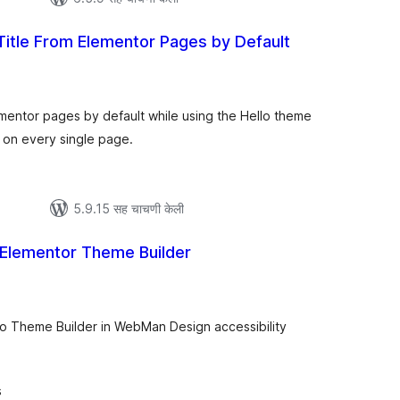
itle From Elementor Pages by Default
ूण
ल्यांकन
ementor pages by default while using the Hello theme
t on every single page.
5.9.15 सह चाचणी केली
r Elementor Theme Builder
ूण
ल्यांकन
ro Theme Builder in WebMan Design accessibility
s