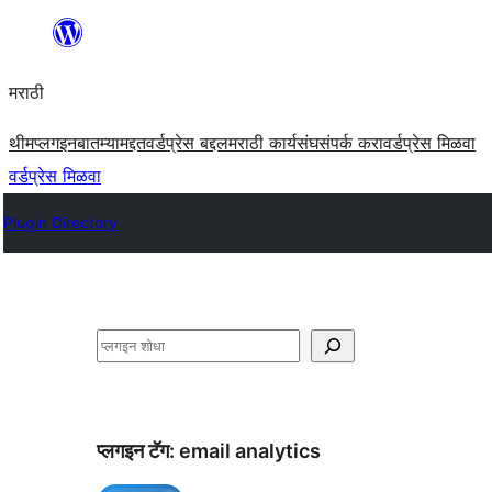
सामुग्रीवर
जा
मराठी
थीम
प्लगइन
बातम्या
मद्दत
वर्डप्रेस बद्दल
मराठी कार्यसंघ
संपर्क करा
वर्डप्रेस मिळवा
वर्डप्रेस मिळवा
Plugin Directory
शोधा
प्लगइन टॅग:
email analytics