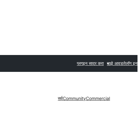
प्लगइन सादर करा
माझे आवडते
लॉग इन
सर्व
Community
Commercial