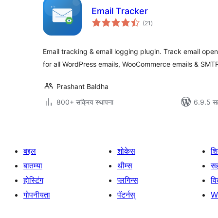
Email Tracker
एकूण
(21
)
मूल्यांकन
Email tracking & email logging plugin. Track email opens
for all WordPress emails, WooCommerce emails & SMTP
Prashant Baldha
800+ सक्रिय स्थापना
6.9.5 स
बद्दल
शोकेस
श
बातम्या
थीम्स
सह
होस्टिंग
प्लगिन्स
व
गोपनीयता
पॅटर्नस्
W