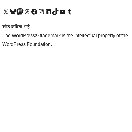
आमच्या X (एक्स) (पूर्वीचे ट्विटर) खात्याला भेट द्या
आमच्या ब्लूस्की खात्याला भेट द्या.
आमच्या Mastodon खात्याला भेट द्या.
आमच्या थ्रेड्स खात्याला भेट द्या.
आमच्या फेसबुक पेजला भेट द्या
आमच्या इंस्टाग्राम खात्याला भेट द्या
आमच्या लिंक्डइन खात्याला भेट द्या
आमच्या टिकटॉक अकाउंटला भेट द्या.
आमच्या यूट्यूब चॅनेलला भेट द्या
आमच्या टंबलर खात्याला भेट द्या.
कोड कविता आहे
The WordPress® trademark is the intellectual property of the
WordPress Foundation.