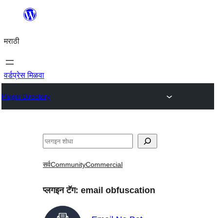
सामुग्रीवर
जा
मराठी
वर्डप्रेस मिळवा
Plugin Directory
शोधा
सर्व
Community
Commercial
प्लगइन टॅग:
email obfuscation