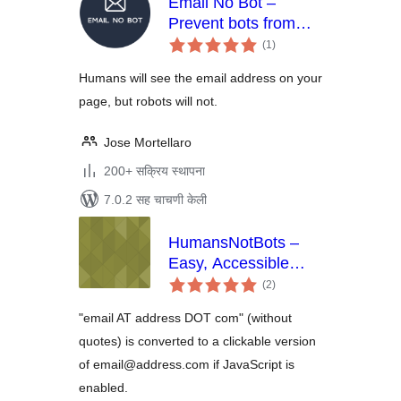
Email No Bot –
Prevent bots from
एकूण
detecting emails
(1
)
मूल्यांकन
Humans will see the email address on your
page, but robots will not.
Jose Mortellaro
200+ सक्रिय स्थापना
7.0.2 सह चाचणी केली
HumansNotBots –
Easy, Accessible
एकूण
Email Cloaker
(2
)
मूल्यांकन
"email AT address DOT com" (without
quotes) is converted to a clickable version
of email@address.com if JavaScript is
enabled.