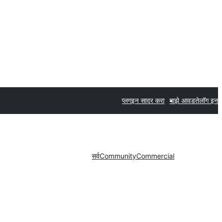
प्लगइन सादर करा
माझे आवडते
लॉग इन
सर्व
Community
Commercial