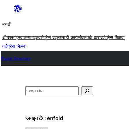
सामुग्रीवर
जा
मराठी
थीम
प्लगइन
बातम्या
मद्दत
वर्डप्रेस बद्दल
मराठी कार्यसंघ
संपर्क करा
वर्डप्रेस मिळवा
वर्डप्रेस मिळवा
Plugin Directory
शोधा
प्लगइन टॅग:
enfold