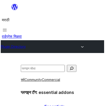
सामुग्रीवर
जा
मराठी
वर्डप्रेस मिळवा
Plugin Directory
शोधा
सर्व
Community
Commercial
प्लगइन टॅग:
essential addons