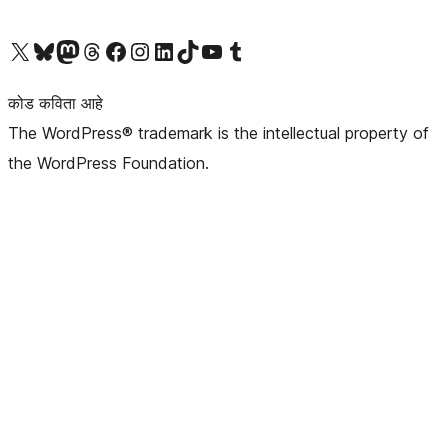
आमच्या X (एक्स) (पूर्वीचे ट्विटर) खात्याला भेट द्या
आमच्या ब्लूस्की खात्याला भेट द्या.
आमच्या Mastodon खात्याला भेट द्या.
आमच्या थ्रेड्स खात्याला भेट द्या.
आमच्या फेसबुक पेजला भेट द्या
आमच्या इंस्टाग्राम खात्याला भेट द्या
आमच्या लिंक्डइन खात्याला भेट द्या
आमच्या टिकटॉक अकाउंटला भेट द्या.
आमच्या यूट्यूब चॅनेलला भेट द्या
आमच्या टंबलर खात्याला भेट द्या.
कोड कविता आहे
The WordPress® trademark is the intellectual property of
the WordPress Foundation.