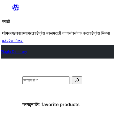
सामुग्रीवर
जा
मराठी
थीम
प्लगइन
बातम्या
मद्दत
वर्डप्रेस बद्दल
मराठी कार्यसंघ
संपर्क करा
वर्डप्रेस मिळवा
वर्डप्रेस मिळवा
Plugin Directory
शोधा
प्लगइन टॅग:
favorite products