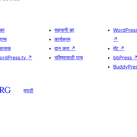
िका
सहभागी व्हा
WordPres
ाय्य
कार्यक्रम
↗
िकासक
दान करा
↗
मॅट
↗
ordPress.tv
↗
भविष्यासाठी पाच
bbPress
BuddyPre
मराठी