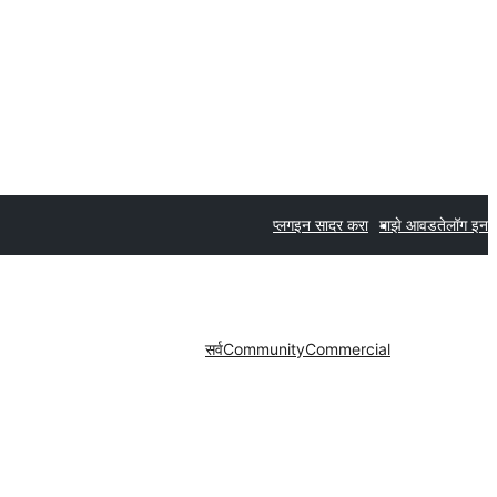
प्लगइन सादर करा
माझे आवडते
लॉग इन
सर्व
Community
Commercial