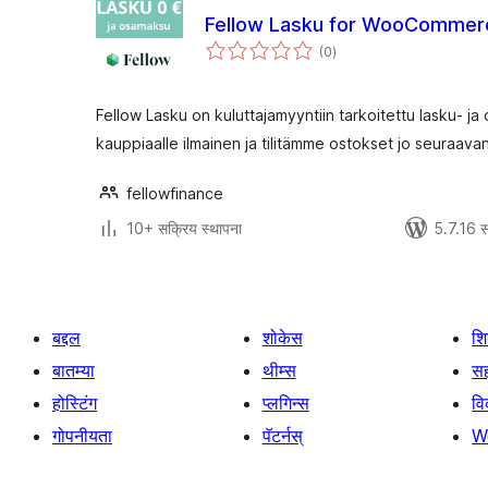
Fellow Lasku for WooCommer
एकूण
(0
)
मूल्यांकन
Fellow Lasku on kuluttajamyyntiin tarkoitettu lasku- 
kauppiaalle ilmainen ja tilitämme ostokset jo seuraava
fellowfinance
10+ सक्रिय स्थापना
5.7.16 स
बद्दल
शोकेस
श
बातम्या
थीम्स
सह
होस्टिंग
प्लगिन्स
व
गोपनीयता
पॅटर्नस्
W