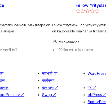
ce
Fellow Yritys
एक
(0
)
मू
ja osamaksupalvelu. Maksutapa on
Fellow Yrityslasku on yritysmyynti
na arkipäi …
on kauppiaalle ilmainen ja tilitäm
fellowfinance
ह चाचणी केली
10 पेक्षा कमी सक्रिय स्थापना
िका
सहभागी व्हा
WordPres
ाय्य
कार्यक्रम
↗
िकासक
दान करा
↗
मॅट
↗
ordPress.tv
↗
Swag
↗
bbPress
BuddyPre