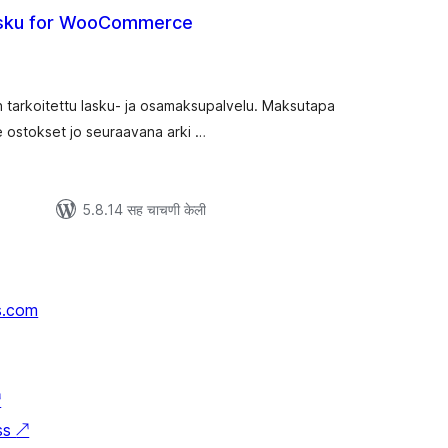
lasku for WooCommerce
ूण
ल्यांकन
in tarkoitettu lasku- ja osamaksupalvelu. Maksutapa
me ostokset jo seuraavana arki …
5.8.14 सह चाचणी केली
s.com
↗
ss
↗