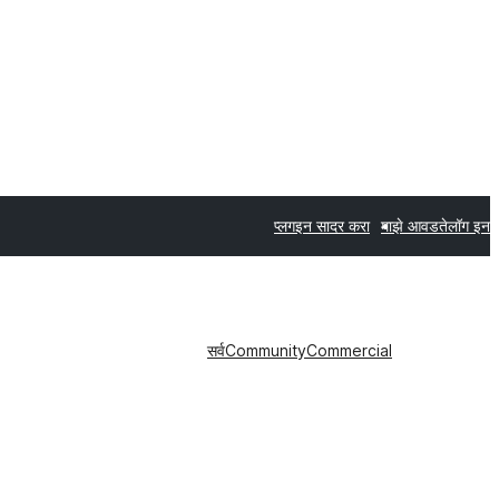
प्लगइन सादर करा
माझे आवडते
लॉग इन
सर्व
Community
Commercial