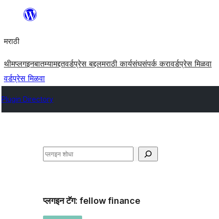
सामुग्रीवर
जा
मराठी
थीम
प्लगइन
बातम्या
मद्दत
वर्डप्रेस बद्दल
मराठी कार्यसंघ
संपर्क करा
वर्डप्रेस मिळवा
वर्डप्रेस मिळवा
Plugin Directory
शोधा
प्लगइन टॅग:
fellow finance