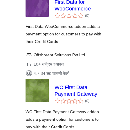
First Data for
WooCommerce
एकूण
(0
)
मूल्यांकन
First Data WooCommerce addon adds a
payment option for customers to pay with
their Credit Cards.
Offshorent Solutions Pvt Ltd
10+ सक्रिय स्थापना
4.7.34 सह चाचणी केली
WC First Data
Payment Gateway
एकूण
(0
)
मूल्यांकन
WC First Data Payment Gateway addon
adds a payment option for customers to
pay with their Credit Cards.