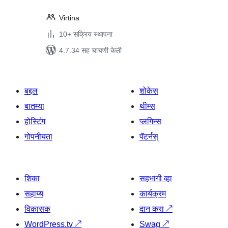
Virtina
10+ सक्रिय स्थापना
4.7.34 सह चाचणी केली
बद्दल
शोकेस
बातम्या
थीम्स
होस्टिंग
प्लगिन्स
गोपनीयता
पॅटर्नस्
शिका
सहभागी व्हा
सहाय्य
कार्यक्रम
विकासक
दान करा
↗
WordPress.tv
↗
Swag
↗