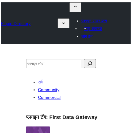
प्लगइन सादर करा
Plugin Directory
माझे आवडते
लॉग इन
शोधा
सर्व
Community
Commercial
प्लगइन टॅग:
First Data Gateway