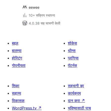
eewee
10+ सक्रिय स्थापना
4.0.38 सह चाचणी केली
बद्दल
शोकेस
बातम्या
थीम्स
होस्टिंग
प्लगिन्स
गोपनीयता
पॅटर्नस्
शिका
सहभागी व्हा
सहाय्य
कार्यक्रम
विकासक
दान करा
↗
WordPress.tv
↗
भविष्यासाठी पाच