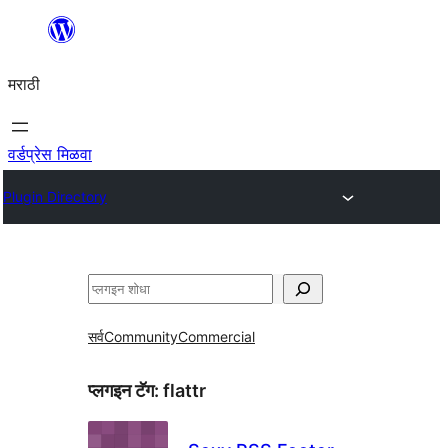
सामुग्रीवर
जा
मराठी
वर्डप्रेस मिळवा
Plugin Directory
शोधा
सर्व
Community
Commercial
प्लगइन टॅग:
flattr