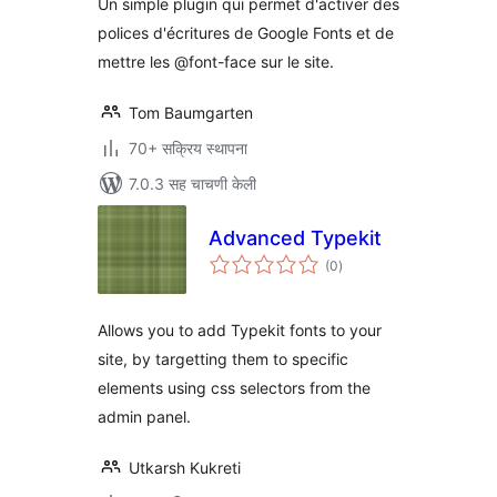
Un simple plugin qui permet d'activer des
polices d'écritures de Google Fonts et de
mettre les @font-face sur le site.
Tom Baumgarten
70+ सक्रिय स्थापना
7.0.3 सह चाचणी केली
Advanced Typekit
एकूण
(0
)
मूल्यांकन
Allows you to add Typekit fonts to your
site, by targetting them to specific
elements using css selectors from the
admin panel.
Utkarsh Kukreti