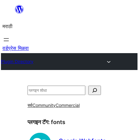
सामुग्रीवर
जा
मराठी
वर्डप्रेस मिळवा
Plugin Directory
शोधा
सर्व
Community
Commercial
प्लगइन टॅग:
fonts