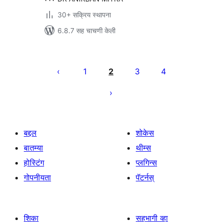
30+ सक्रिय स्थापना
6.8.7 सह चाचणी केली
पोस्ट्स
पृष्ठांकन
1
2
3
4
बद्दल
शोकेस
बातम्या
थीम्स
होस्टिंग
प्लगिन्स
गोपनीयता
पॅटर्नस्
शिका
सहभागी व्हा