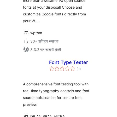
more than awesame 90 open source
fonts at your disposal! Choose and
customize Google fonts directly from
your W …
wptom
30+ सक्रिय स्थापना
3.3.2 सह चाचणी केली
Font Type Tester
एकूण
(0
)
मूल्यांकन
A comprehensive font testing tool with
real-time typography controls and font
source obfuscation for secure font
preview.
DR ANIRBAN MITRA