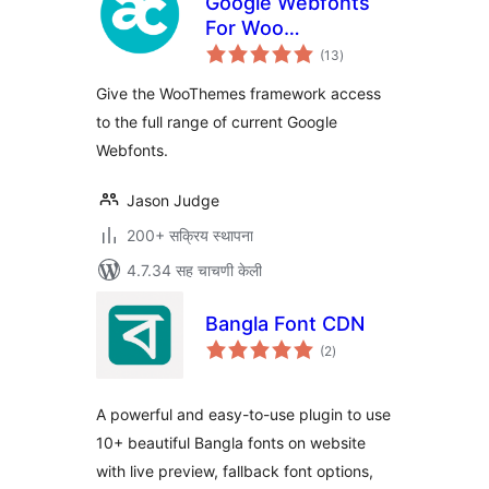
Google Webfonts
For Woo
एकूण
Framework
(13
)
मूल्यांकन
Give the WooThemes framework access
to the full range of current Google
Webfonts.
Jason Judge
200+ सक्रिय स्थापना
4.7.34 सह चाचणी केली
Bangla Font CDN
एकूण
(2
)
मूल्यांकन
A powerful and easy-to-use plugin to use
10+ beautiful Bangla fonts on website
with live preview, fallback font options,