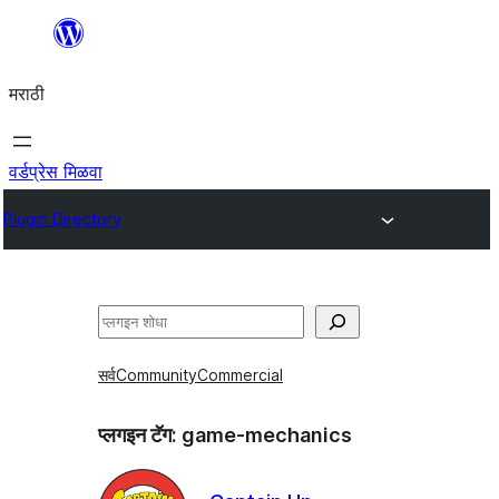
सामुग्रीवर
जा
मराठी
वर्डप्रेस मिळवा
Plugin Directory
शोधा
सर्व
Community
Commercial
प्लगइन टॅग:
game-mechanics