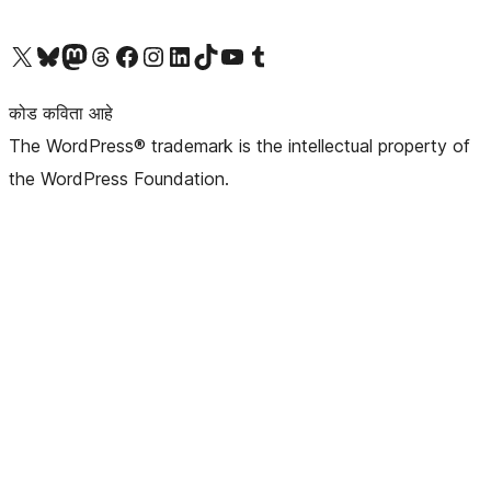
आमच्या X (एक्स) (पूर्वीचे ट्विटर) खात्याला भेट द्या
आमच्या ब्लूस्की खात्याला भेट द्या.
आमच्या Mastodon खात्याला भेट द्या.
आमच्या थ्रेड्स खात्याला भेट द्या.
आमच्या फेसबुक पेजला भेट द्या
आमच्या इंस्टाग्राम खात्याला भेट द्या
आमच्या लिंक्डइन खात्याला भेट द्या
आमच्या टिकटॉक अकाउंटला भेट द्या.
आमच्या यूट्यूब चॅनेलला भेट द्या
आमच्या टंबलर खात्याला भेट द्या.
कोड कविता आहे
The WordPress® trademark is the intellectual property of
the WordPress Foundation.