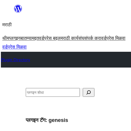
सामुग्रीवर
जा
मराठी
थीम
प्लगइन
बातम्या
मद्दत
वर्डप्रेस बद्दल
मराठी कार्यसंघ
संपर्क करा
वर्डप्रेस मिळवा
वर्डप्रेस मिळवा
Plugin Directory
शोधा
प्लगइन टॅग:
genesis