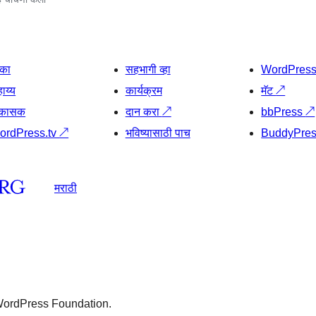
िका
सहभागी व्हा
WordPres
ाय्य
कार्यक्रम
मॅट
↗
िकासक
दान करा
↗
bbPress
↗
ordPress.tv
↗
भविष्यासाठी पाच
BuddyPre
मराठी
 WordPress Foundation.