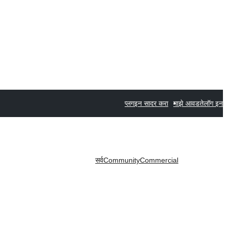
प्लगइन सादर करा
माझे आवडते
लॉग इन
सर्व
Community
Commercial