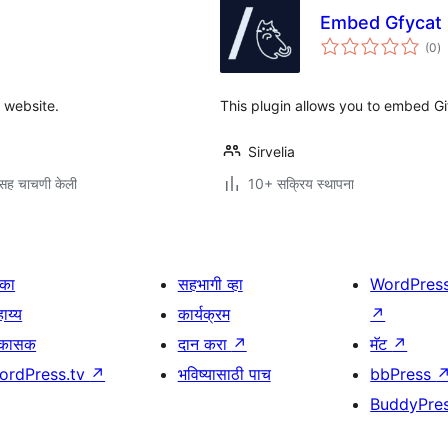
Embed Gfycat 
एक
(0
)
मू
 website.
This plugin allows you to embed Gi
Sirvelia
सह चाचणी केली
10+ सक्रिय स्थापना
िका
सहभागी व्हा
WordPres
ाय्य
कार्यक्रम
↗
िकासक
दान करा
↗
मॅट
↗
ordPress.tv
↗
भविष्यासाठी पाच
bbPress
BuddyPre