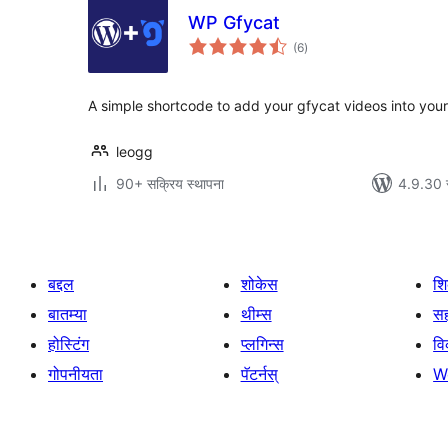
WP Gfycat
एकूण
(6
)
मूल्यांकन
A simple shortcode to add your gfycat videos into your
leogg
90+ सक्रिय स्थापना
4.9.30 
बद्दल
शोकेस
श
बातम्या
थीम्स
सह
होस्टिंग
प्लगिन्स
व
गोपनीयता
पॅटर्नस्
W