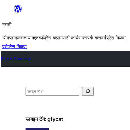
सामुग्रीवर
जा
मराठी
थीम
प्लगइन
बातम्या
मद्दत
वर्डप्रेस बद्दल
मराठी कार्यसंघ
संपर्क करा
वर्डप्रेस मिळवा
वर्डप्रेस मिळवा
Plugin Directory
शोधा
प्लगइन टॅग:
gfycat