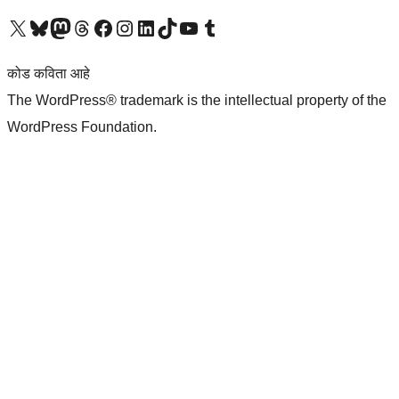
आमच्या X (एक्स) (पूर्वीचे ट्विटर) खात्याला भेट द्या
आमच्या ब्लूस्की खात्याला भेट द्या.
आमच्या Mastodon खात्याला भेट द्या.
आमच्या थ्रेड्स खात्याला भेट द्या.
आमच्या फेसबुक पेजला भेट द्या
आमच्या इंस्टाग्राम खात्याला भेट द्या
आमच्या लिंक्डइन खात्याला भेट द्या
आमच्या टिकटॉक अकाउंटला भेट द्या.
आमच्या यूट्यूब चॅनेलला भेट द्या
आमच्या टंबलर खात्याला भेट द्या.
कोड कविता आहे
The WordPress® trademark is the intellectual property of the
WordPress Foundation.