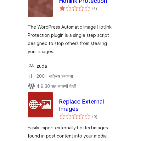
Hotlink Protection
एकूण
(5
)
मूल्यांकन
The WordPress Automatic Image Hotlink
Protection plugin is a single step script
designed to stop others from stealing
your images.
zuda
200+ सक्रिय स्थापना
4.9.30 सह चाचणी केली
Replace External
Images
एकूण
(0
)
मूल्यांकन
Easily import externally hosted images
found in post content into your media