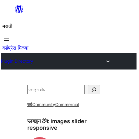
सामुग्रीवर
जा
मराठी
वर्डप्रेस मिळवा
Plugin Directory
शोधा
सर्व
Community
Commercial
प्लगइन टॅग:
images slider
responsive