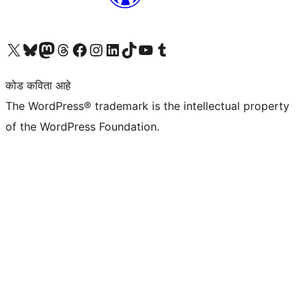
आमच्या X (एक्स) (पूर्वीचे ट्विटर) खात्याला भेट द्या
आमच्या ब्लूस्की खात्याला भेट द्या.
आमच्या Mastodon खात्याला भेट द्या.
आमच्या थ्रेड्स खात्याला भेट द्या.
आमच्या फेसबुक पेजला भेट द्या
आमच्या इंस्टाग्राम खात्याला भेट द्या
आमच्या लिंक्डइन खात्याला भेट द्या
आमच्या टिकटॉक अकाउंटला भेट द्या.
आमच्या यूट्यूब चॅनेलला भेट द्या
आमच्या टंबलर खात्याला भेट द्या.
कोड कविता आहे
The WordPress® trademark is the intellectual property
of the WordPress Foundation.