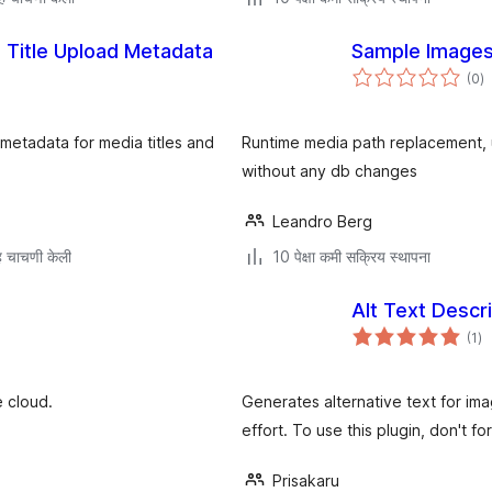
Title Upload Metadata
Sample Image
एक
(0
)
मू
metadata for media titles and
Runtime media path replacement, 
without any db changes
Leandro Berg
 चाचणी केली
10 पेक्षा कमी सक्रिय स्थापना
Alt Text Descr
एक
(1
)
मूल
e cloud.
Generates alternative text for ima
effort. To use this plugin, don't fo
Prisakaru