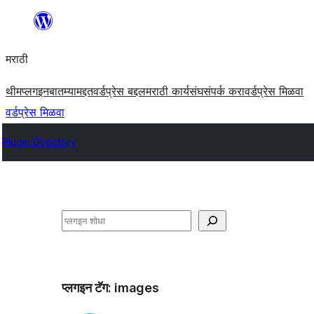
सामुग्रीवर
जा
मराठी
थीम
प्लगइन
बातम्या
मद्दत
वर्डप्रेस बद्दल
मराठी कार्यसंघ
संपर्क करा
वर्डप्रेस मिळवा
वर्डप्रेस मिळवा
Plugin Directory
शोधा
प्लगइन टॅग:
images