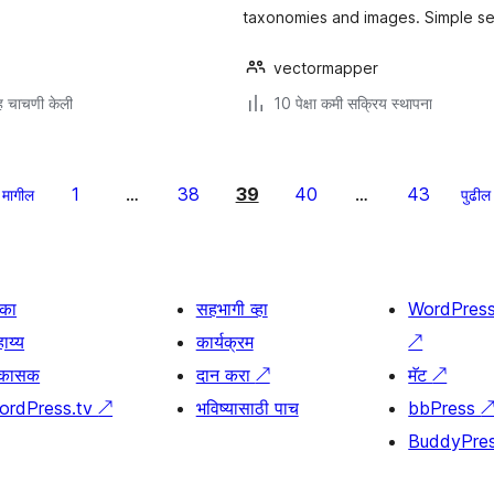
taxonomies and images. Simple sett
vectormapper
 चाचणी केली
10 पेक्षा कमी सक्रिय स्थापना
1
38
39
40
43
मागील
…
…
पुढील
िका
सहभागी व्हा
WordPres
ाय्य
कार्यक्रम
↗
िकासक
दान करा
↗
मॅट
↗
ordPress.tv
↗
भविष्यासाठी पाच
bbPress
BuddyPre