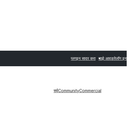
प्लगइन सादर करा
माझे आवडते
लॉग इन
सर्व
Community
Commercial