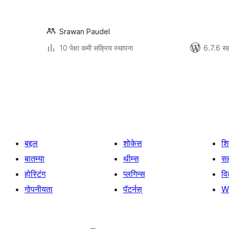
Srawan Paudel
10 पेक्षा कमी सक्रिय स्थापना
6.7.6 सह
पोस्ट्स
पृष्ठांकन
बद्दल
शोकेस
श
बातम्या
थीम्स
सह
होस्टिंग
प्लगिन्स
व
गोपनीयता
पॅटर्नस्
W