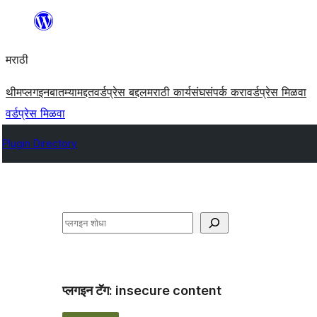
सामुग्रीवर
जा
मराठी
थीम
प्लगइन
बातम्या
मद्दत
वर्डप्रेस बद्दल
मराठी कार्यसंघ
संपर्क करा
वर्डप्रेस मिळवा
वर्डप्रेस मिळवा
Plugin Directory
शोधा
प्लगइन टॅग:
insecure content