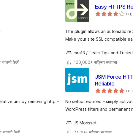
Easy HTTPS Red
ए
(71
)
म
t
The plugin allows an automatic re
Make your site SSL compatible eas
mra13 / Team Tips and Tricks
 चाचणी केली
100,000+ सक्रिय स्थापना
JSM Force HTTP
Reliable
ए
(13
)
म
elative urls by removing http +
No setup required – simply activ
WordPress filters and permanent r
JS Morisset
ह चाचणी केली
7,000+ सक्रिय स्थापना