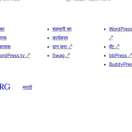
िका
सहभागी व्हा
WordPres
ाय्य
कार्यक्रम
↗
िकासक
दान करा
↗
मॅट
↗
ordPress.tv
↗
Swag
↗
bbPress
BuddyPre
मराठी