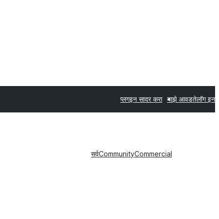
प्लगइन सादर करा
माझे आवडते
लॉग इन
सर्व
Community
Commercial