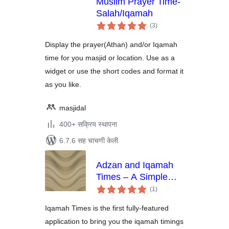
Muslim Prayer Time-
Salah/Iqamah
एकूण
(3
)
मूल्यांकन
Display the prayer(Athan) and/or Iqamah
time for you masjid or location. Use as a
widget or use the short codes and format it
as you like.
masjidal
400+ सक्रिय स्थापना
6.7.6 सह चाचणी केली
Adzan and Iqamah
Times – A Simple
एकूण
Reminder
(1
)
मूल्यांकन
Iqamah Times is the first fully-featured
application to bring you the iqamah timings