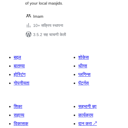
of your local masjids.
Imam
10+ सक्रिय स्थापना
3.5.2 सह चाचणी केली
बद्दल
शोकेस
बातम्या
थीम्स
होस्टिंग
प्लगिन्स
गोपनीयता
पॅटर्नस्
शिका
सहभागी व्हा
सहाय्य
कार्यक्रम
विकासक
दान करा
↗