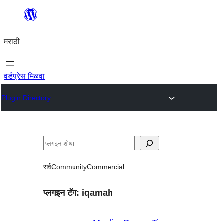
सामुग्रीवर
जा
मराठी
वर्डप्रेस मिळवा
Plugin Directory
शोधा
सर्व
Community
Commercial
प्लगइन टॅग:
iqamah