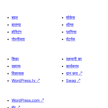
बद्दल
शोकेस
बातम्या
थीम्स
होस्टिंग
प्लगिन्स
गोपनीयता
पॅटर्नस्
शिका
सहभागी व्हा
सहाय्य
कार्यक्रम
विकासक
दान करा
↗
WordPress.tv
↗
Swag
↗
WordPress.com
↗
मॅट
↗