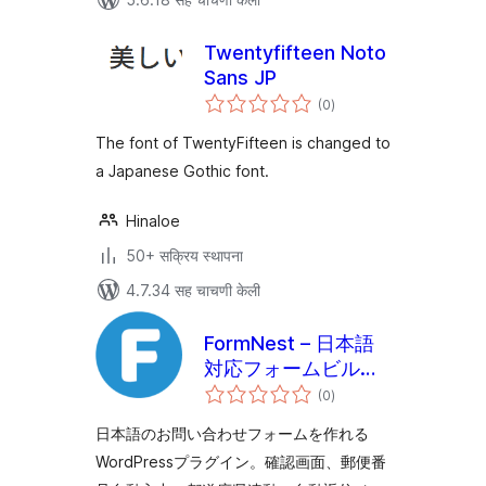
Twentyfifteen Noto
Sans JP
एकूण
(0
)
मूल्यांकन
The font of TwentyFifteen is changed to
a Japanese Gothic font.
Hinaloe
50+ सक्रिय स्थापना
4.7.34 सह चाचणी केली
FormNest – 日本語
対応フォームビルダ
एकूण
ー
(0
)
मूल्यांकन
日本語のお問い合わせフォームを作れる
WordPressプラグイン。確認画面、郵便番