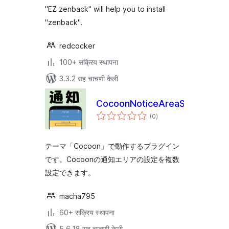
"EZ zenback" will help you to install
"zenback".
redcocker
100+ सक्रिय स्थापना
3.3.2 सह चाचणी केली
CocoonNoticeAreaScheduler
एकूण
(0
)
मूल्यांकन
テーマ「Cocoon」で動作するプラグイン
です。Cocoonの通知エリアの設定を複数
設定できます。
macha795
60+ सक्रिय स्थापना
5.6.18 सह चाचणी केली