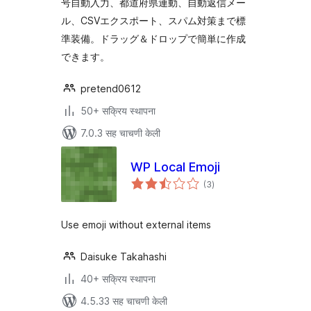
号自動入力、都道府県連動、自動返信メー
ル、CSVエクスポート、スパム対策まで標
準装備。ドラッグ＆ドロップで簡単に作成
できます。
pretend0612
50+ सक्रिय स्थापना
7.0.3 सह चाचणी केली
WP Local Emoji
एकूण
(3
)
मूल्यांकन
Use emoji without external items
Daisuke Takahashi
40+ सक्रिय स्थापना
4.5.33 सह चाचणी केली