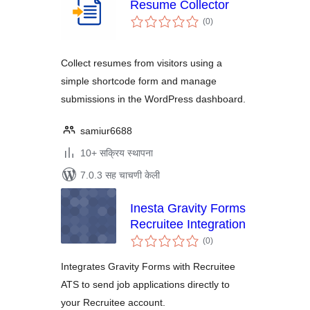
Resume Collector
एकूण
(0
)
मूल्यांकन
Collect resumes from visitors using a
simple shortcode form and manage
submissions in the WordPress dashboard.
samiur6688
10+ सक्रिय स्थापना
7.0.3 सह चाचणी केली
Inesta Gravity Forms
Recruitee Integration
एकूण
(0
)
मूल्यांकन
Integrates Gravity Forms with Recruitee
ATS to send job applications directly to
your Recruitee account.