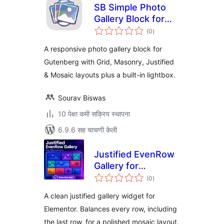
SB Simple Photo
Gallery Block for
एकूण
Gutenberg
(0
)
मूल्यांकन
A responsive photo gallery block for
Gutenberg with Grid, Masonry, Justified
& Mosaic layouts plus a built-in lightbox.
Sourav Biswas
10 पेक्षा कमी सक्रिय स्थापना
6.9.6 सह चाचणी केली
Justified EvenRow
Gallery for
एकूण
Elementor
(0
)
मूल्यांकन
A clean justified gallery widget for
Elementor. Balances every row, including
the last row, for a polished mosaic layout.