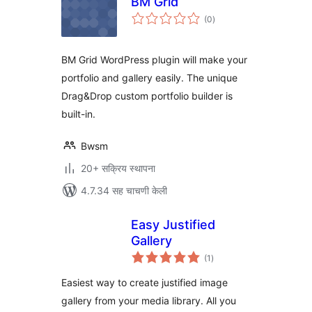
BM Grid
एकूण
(0
)
मूल्यांकन
BM Grid WordPress plugin will make your
portfolio and gallery easily. The unique
Drag&Drop custom portfolio builder is
built-in.
Bwsm
20+ सक्रिय स्थापना
4.7.34 सह चाचणी केली
Easy Justified
Gallery
एकूण
(1
)
मूल्यांकन
Easiest way to create justified image
gallery from your media library. All you