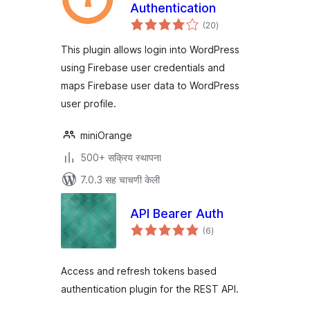
Authentication
एकूण
(20
)
मूल्यांकन
This plugin allows login into WordPress
using Firebase user credentials and
maps Firebase user data to WordPress
user profile.
miniOrange
500+ सक्रिय स्थापना
7.0.3 सह चाचणी केली
API Bearer Auth
एकूण
(6
)
मूल्यांकन
Access and refresh tokens based
authentication plugin for the REST API.