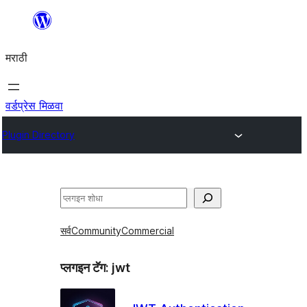
सामुग्रीवर
जा
मराठी
वर्डप्रेस मिळवा
Plugin Directory
शोधा
सर्व
Community
Commercial
प्लगइन टॅग:
jwt