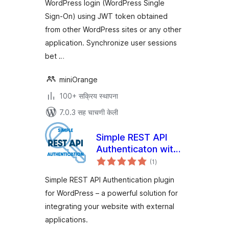
WordPress login (WordPress Single
Sign-On) using JWT token obtained
from other WordPress sites or any other
application. Synchronize user sessions
bet …
miniOrange
100+ सक्रिय स्थापना
7.0.3 सह चाचणी केली
Simple REST API
Authenticaton with
एकूण
WooCommerce
(1
)
मूल्यांकन
Credentials
Simple REST API Authentication plugin
for WordPress – a powerful solution for
integrating your website with external
applications.