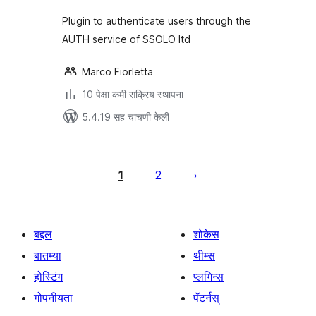
Plugin to authenticate users through the
AUTH service of SSOLO ltd
Marco Fiorletta
10 पेक्षा कमी सक्रिय स्थापना
5.4.19 सह चाचणी केली
पोस्ट्स
पृष्ठांकन
1
2
बद्दल
शोकेस
बातम्या
थीम्स
होस्टिंग
प्लगिन्स
गोपनीयता
पॅटर्नस्