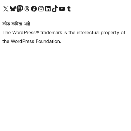
आमच्या X (एक्स) (पूर्वीचे ट्विटर) खात्याला भेट द्या
आमच्या ब्लूस्की खात्याला भेट द्या.
आमच्या Mastodon खात्याला भेट द्या.
आमच्या थ्रेड्स खात्याला भेट द्या.
आमच्या फेसबुक पेजला भेट द्या
आमच्या इंस्टाग्राम खात्याला भेट द्या
आमच्या लिंक्डइन खात्याला भेट द्या
आमच्या टिकटॉक अकाउंटला भेट द्या.
आमच्या यूट्यूब चॅनेलला भेट द्या
आमच्या टंबलर खात्याला भेट द्या.
कोड कविता आहे
The WordPress® trademark is the intellectual property of
the WordPress Foundation.