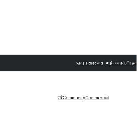
प्लगइन सादर करा
माझे आवडते
लॉग इन
सर्व
Community
Commercial