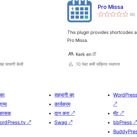
Pro Missa
एक
(0
)
मू
This plugin provides shortcodes a
Pro Missa.
Kerk en IT
सह चाचणी केली
10 पेक्षा कमी सक्रिय स्थापना
िका
सहभागी व्हा
WordPres
ाय्य
कार्यक्रम
↗
िकासक
दान करा
↗
मॅट
↗
ordPress.tv
↗
Swag
↗
bbPress
BuddyPre