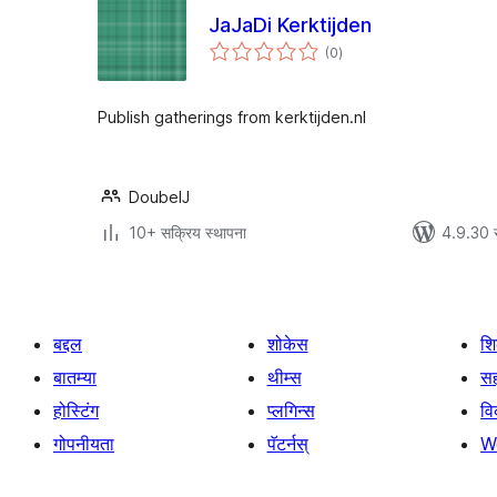
JaJaDi Kerktijden
एकूण
(0
)
मूल्यांकन
Publish gatherings from kerktijden.nl
DoubelJ
10+ सक्रिय स्थापना
4.9.30 
बद्दल
शोकेस
श
बातम्या
थीम्स
सह
होस्टिंग
प्लगिन्स
व
गोपनीयता
पॅटर्नस्
W