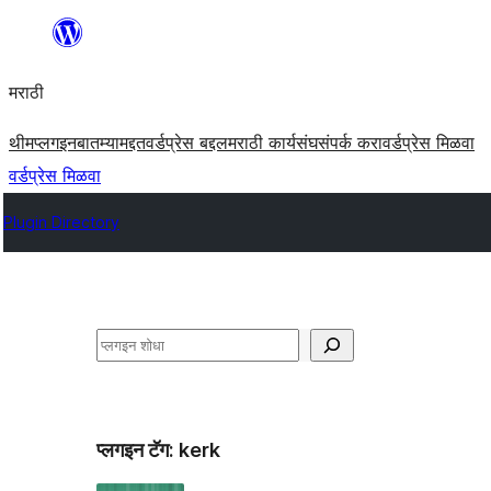
सामुग्रीवर
जा
मराठी
थीम
प्लगइन
बातम्या
मद्दत
वर्डप्रेस बद्दल
मराठी कार्यसंघ
संपर्क करा
वर्डप्रेस मिळवा
वर्डप्रेस मिळवा
Plugin Directory
शोधा
प्लगइन टॅग:
kerk