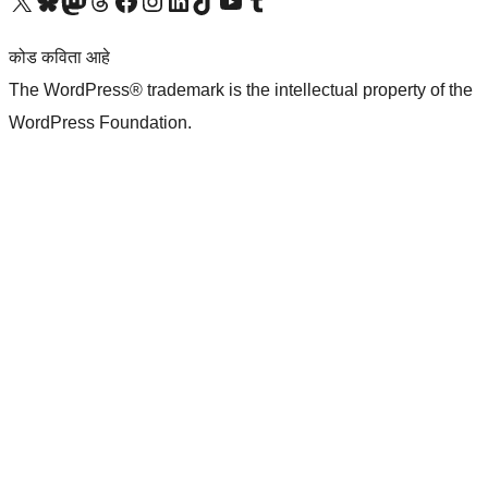
आमच्या X (एक्स) (पूर्वीचे ट्विटर) खात्याला भेट द्या
आमच्या ब्लूस्की खात्याला भेट द्या.
आमच्या Mastodon खात्याला भेट द्या.
आमच्या थ्रेड्स खात्याला भेट द्या.
आमच्या फेसबुक पेजला भेट द्या
आमच्या इंस्टाग्राम खात्याला भेट द्या
आमच्या लिंक्डइन खात्याला भेट द्या
आमच्या टिकटॉक अकाउंटला भेट द्या.
आमच्या यूट्यूब चॅनेलला भेट द्या
आमच्या टंबलर खात्याला भेट द्या.
कोड कविता आहे
The WordPress® trademark is the intellectual property of the
WordPress Foundation.