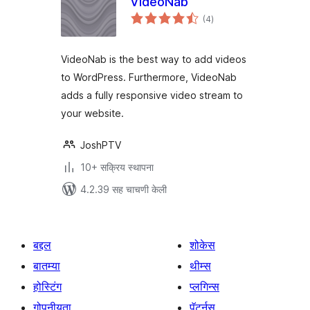
VideoNab
एकूण
(4
)
मूल्यांकन
VideoNab is the best way to add videos
to WordPress. Furthermore, VideoNab
adds a fully responsive video stream to
your website.
JoshPTV
10+ सक्रिय स्थापना
4.2.39 सह चाचणी केली
बद्दल
शोकेस
बातम्या
थीम्स
होस्टिंग
प्लगिन्स
गोपनीयता
पॅटर्नस्