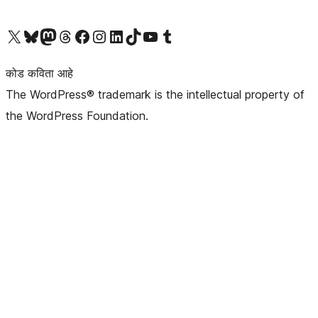
आमच्या X (एक्स) (पूर्वीचे ट्विटर) खात्याला भेट द्या
आमच्या ब्लूस्की खात्याला भेट द्या.
आमच्या Mastodon खात्याला भेट द्या.
आमच्या थ्रेड्स खात्याला भेट द्या.
आमच्या फेसबुक पेजला भेट द्या
आमच्या इंस्टाग्राम खात्याला भेट द्या
आमच्या लिंक्डइन खात्याला भेट द्या
आमच्या टिकटॉक अकाउंटला भेट द्या.
आमच्या यूट्यूब चॅनेलला भेट द्या
आमच्या टंबलर खात्याला भेट द्या.
कोड कविता आहे
The WordPress® trademark is the intellectual property of
the WordPress Foundation.