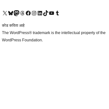
आमच्या X (एक्स) (पूर्वीचे ट्विटर) खात्याला भेट द्या
आमच्या ब्लूस्की खात्याला भेट द्या.
आमच्या Mastodon खात्याला भेट द्या.
आमच्या थ्रेड्स खात्याला भेट द्या.
आमच्या फेसबुक पेजला भेट द्या
आमच्या इंस्टाग्राम खात्याला भेट द्या
आमच्या लिंक्डइन खात्याला भेट द्या
आमच्या टिकटॉक अकाउंटला भेट द्या.
आमच्या यूट्यूब चॅनेलला भेट द्या
आमच्या टंबलर खात्याला भेट द्या.
कोड कविता आहे
The WordPress® trademark is the intellectual property of the
WordPress Foundation.