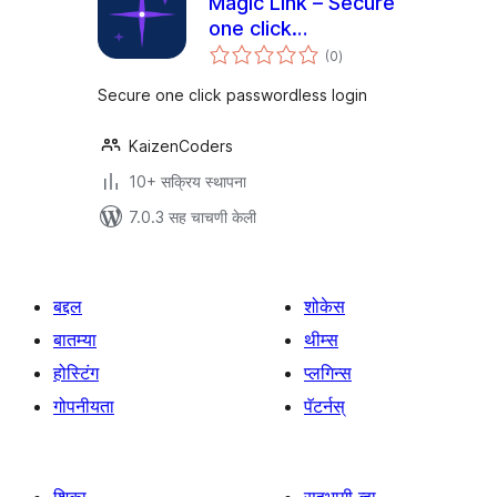
Magic Link – Secure
one click
एकूण
passwordless login
(0
)
मूल्यांकन
Secure one click passwordless login
KaizenCoders
10+ सक्रिय स्थापना
7.0.3 सह चाचणी केली
बद्दल
शोकेस
बातम्या
थीम्स
होस्टिंग
प्लगिन्स
गोपनीयता
पॅटर्नस्