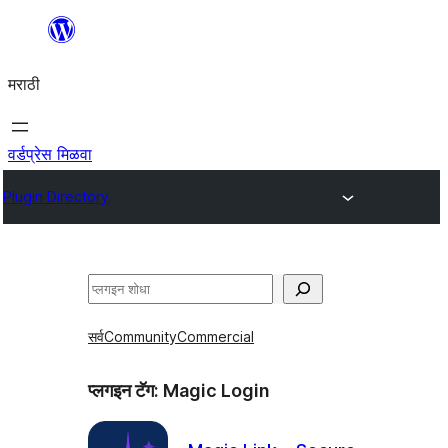
सामुग्रीवर
जा
मराठी
वर्डप्रेस मिळवा
Plugin Directory
शोधा
सर्व
Community
Commercial
प्लगइन टॅग:
Magic Login