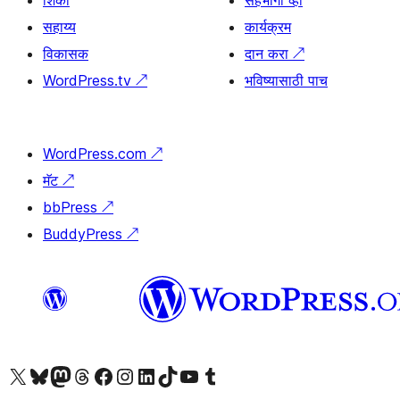
शिका
सहभागी व्हा
सहाय्य
कार्यक्रम
विकासक
दान करा
↗
WordPress.tv
↗
भविष्यासाठी पाच
WordPress.com
↗
मॅट
↗
bbPress
↗
BuddyPress
↗
आमच्या X (एक्स) (पूर्वीचे ट्विटर) खात्याला भेट द्या
आमच्या ब्लूस्की खात्याला भेट द्या.
आमच्या Mastodon खात्याला भेट द्या.
आमच्या थ्रेड्स खात्याला भेट द्या.
आमच्या फेसबुक पेजला भेट द्या
आमच्या इंस्टाग्राम खात्याला भेट द्या
आमच्या लिंक्डइन खात्याला भेट द्या
आमच्या टिकटॉक अकाउंटला भेट द्या.
आमच्या यूट्यूब चॅनेलला भेट द्या
आमच्या टंबलर खात्याला भेट द्या.