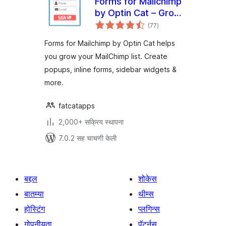
Forms for Mailchimp
by Optin Cat – Grow
एकूण
Your MailChimp List
(77
)
मूल्यांकन
Forms for Mailchimp by Optin Cat helps
you grow your MailChimp list. Create
popups, inline forms, sidebar widgets &
more.
fatcatapps
2,000+ सक्रिय स्थापना
7.0.2 सह चाचणी केली
बद्दल
शोकेस
बातम्या
थीम्स
होस्टिंग
प्लगिन्स
गोपनीयता
पॅटर्नस्