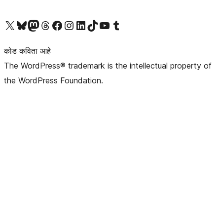
आमच्या X (एक्स) (पूर्वीचे ट्विटर) खात्याला भेट द्या
आमच्या ब्लूस्की खात्याला भेट द्या.
आमच्या Mastodon खात्याला भेट द्या.
आमच्या थ्रेड्स खात्याला भेट द्या.
आमच्या फेसबुक पेजला भेट द्या
आमच्या इंस्टाग्राम खात्याला भेट द्या
आमच्या लिंक्डइन खात्याला भेट द्या
आमच्या टिकटॉक अकाउंटला भेट द्या.
आमच्या यूट्यूब चॅनेलला भेट द्या
आमच्या टंबलर खात्याला भेट द्या.
कोड कविता आहे
The WordPress® trademark is the intellectual property of
the WordPress Foundation.