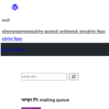
सामुग्रीवर
जा
मराठी
थीम
प्लगइन
बातम्या
मद्दत
वर्डप्रेस बद्दल
मराठी कार्यसंघ
संपर्क करा
वर्डप्रेस मिळवा
वर्डप्रेस मिळवा
Plugin Directory
शोधा
प्लगइन टॅग:
mailing queue