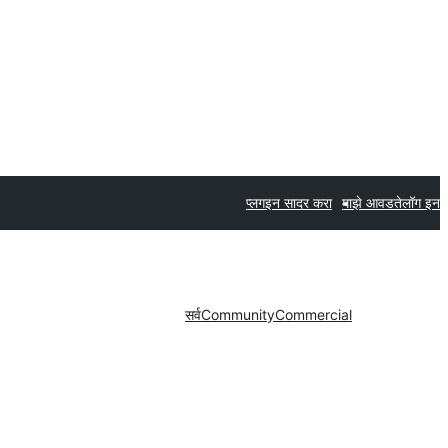
प्लगइन सादर करा
माझे आवडते
लॉग इन
सर्व
Community
Commercial