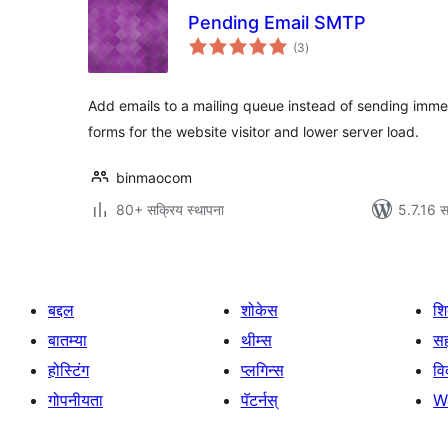
Pending Email SMTP
एकूण
(3
)
मूल्यांकन
Add emails to a mailing queue instead of sending imme
forms for the website visitor and lower server load.
binmaocom
80+ सक्रिय स्थापना
5.7.16 स
बद्दल
शोकेस
श
बातम्या
थीम्स
सह
होस्टिंग
प्लगिन्स
व
गोपनीयता
पॅटर्नस्
W