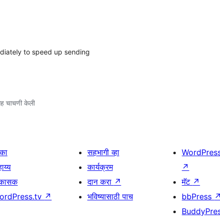
diately to speed up sending
ह चाचणी केली
िका
सहभागी व्हा
WordPres
ाय्य
कार्यक्रम
↗
िकासक
दान करा
↗
मॅट
↗
ordPress.tv
↗
भविष्यासाठी पाच
bbPress
BuddyPre