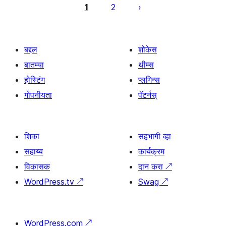
पृष्ठांकन
1
2
बद्दल
शोकेस
बातम्या
थीम्स
होस्टिंग
प्लगिन्स
गोपनीयता
पॅटर्नस्
शिका
सहभागी व्हा
सहाय्य
कार्यक्रम
विकासक
दान करा
↗
WordPress.tv
↗
Swag
↗
WordPress.com
↗