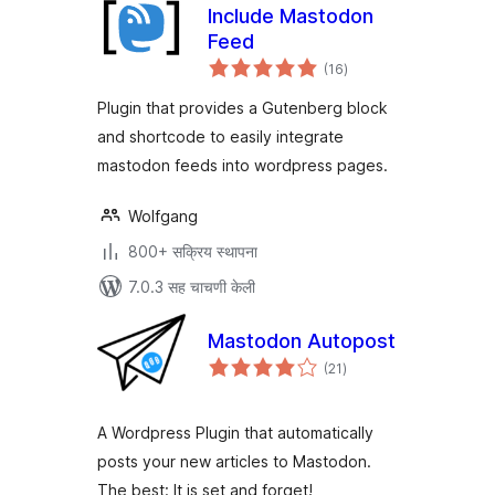
Include Mastodon
Feed
एकूण
(16
)
मूल्यांकन
Plugin that provides a Gutenberg block
and shortcode to easily integrate
mastodon feeds into wordpress pages.
Wolfgang
800+ सक्रिय स्थापना
7.0.3 सह चाचणी केली
Mastodon Autopost
एकूण
(21
)
मूल्यांकन
A Wordpress Plugin that automatically
posts your new articles to Mastodon.
The best: It is set and forget!