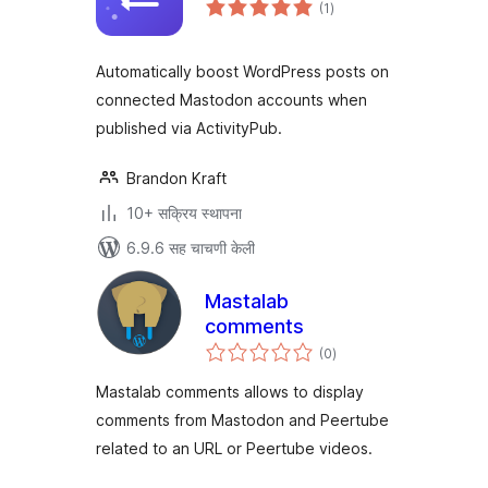
एकूण
(1
)
मूल्यांकन
Automatically boost WordPress posts on
connected Mastodon accounts when
published via ActivityPub.
Brandon Kraft
10+ सक्रिय स्थापना
6.9.6 सह चाचणी केली
Mastalab
comments
एकूण
(0
)
मूल्यांकन
Mastalab comments allows to display
comments from Mastodon and Peertube
related to an URL or Peertube videos.