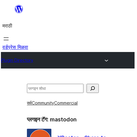
सामुग्रीवर
जा
मराठी
वर्डप्रेस मिळवा
Plugin Directory
शोधा
सर्व
Community
Commercial
प्लगइन टॅग:
mastodon