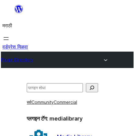
सामुग्रीवर
जा
मराठी
वर्डप्रेस मिळवा
Plugin Directory
शोधा
सर्व
Community
Commercial
प्लगइन टॅग:
medialibrary