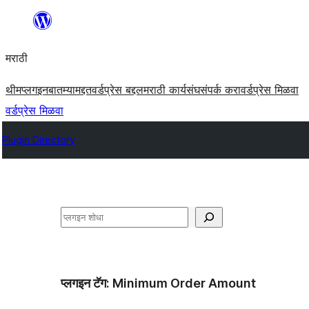
सामुग्रीवर
जा
मराठी
थीम
प्लगइन
बातम्या
मद्दत
वर्डप्रेस बद्दल
मराठी कार्यसंघ
संपर्क करा
वर्डप्रेस मिळवा
वर्डप्रेस मिळवा
Plugin Directory
शोधा
प्लगइन टॅग:
Minimum Order Amount