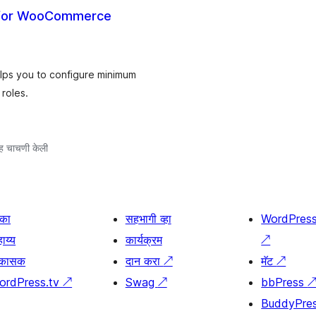
 for WooCommerce
ps you to configure minimum
roles.
ह चाचणी केली
िका
सहभागी व्हा
WordPres
ाय्य
कार्यक्रम
↗
िकासक
दान करा
↗
मॅट
↗
ordPress.tv
↗
Swag
↗
bbPress
BuddyPre