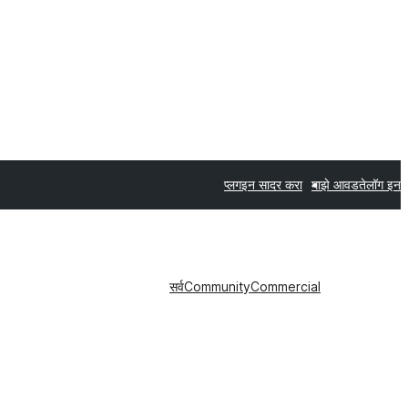
प्लगइन सादर करा
माझे आवडते
लॉग इन
सर्व
Community
Commercial