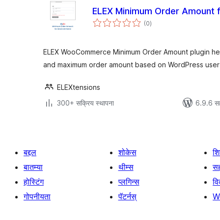
ELEX Minimum Order Amount
एकूण
(0
)
मूल्यांकन
ELEX WooCommerce Minimum Order Amount plugin hel
and maximum order amount based on WordPress user 
ELEXtensions
300+ सक्रिय स्थापना
6.9.6 स
बद्दल
शोकेस
श
बातम्या
थीम्स
सह
होस्टिंग
प्लगिन्स
व
गोपनीयता
पॅटर्नस्
W