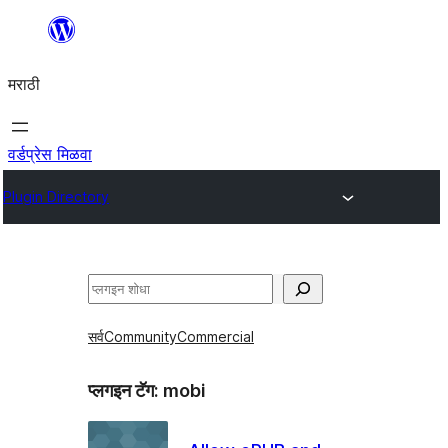
सामुग्रीवर
जा
मराठी
वर्डप्रेस मिळवा
Plugin Directory
शोधा
सर्व
Community
Commercial
प्लगइन टॅग:
mobi