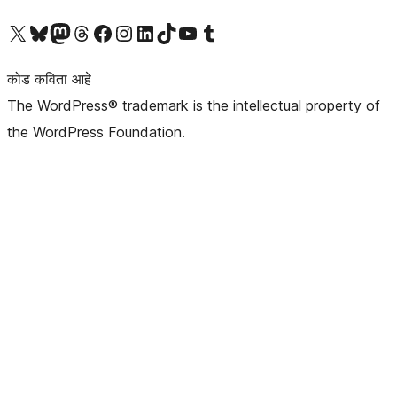
आमच्या X (एक्स) (पूर्वीचे ट्विटर) खात्याला भेट द्या
आमच्या ब्लूस्की खात्याला भेट द्या.
आमच्या Mastodon खात्याला भेट द्या.
आमच्या थ्रेड्स खात्याला भेट द्या.
आमच्या फेसबुक पेजला भेट द्या
आमच्या इंस्टाग्राम खात्याला भेट द्या
आमच्या लिंक्डइन खात्याला भेट द्या
आमच्या टिकटॉक अकाउंटला भेट द्या.
आमच्या यूट्यूब चॅनेलला भेट द्या
आमच्या टंबलर खात्याला भेट द्या.
कोड कविता आहे
The WordPress® trademark is the intellectual property of
the WordPress Foundation.