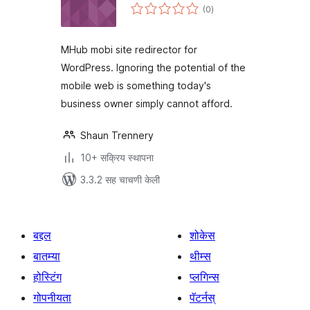
एकूण
(0
)
मूल्यांकन
MHub mobi site redirector for
WordPress. Ignoring the potential of the
mobile web is something today's
business owner simply cannot afford.
Shaun Trennery
10+ सक्रिय स्थापना
3.3.2 सह चाचणी केली
बद्दल
शोकेस
बातम्या
थीम्स
होस्टिंग
प्लगिन्स
गोपनीयता
पॅटर्नस्