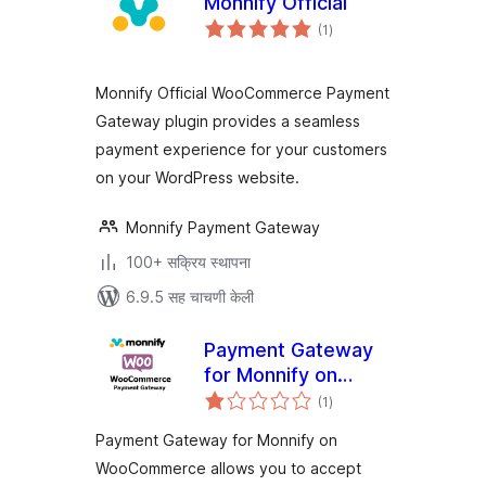
Monnify Official
एकूण
(1
)
मूल्यांकन
Monnify Official WooCommerce Payment
Gateway plugin provides a seamless
payment experience for your customers
on your WordPress website.
Monnify Payment Gateway
100+ सक्रिय स्थापना
6.9.5 सह चाचणी केली
Payment Gateway
for Monnify on
एकूण
WooCommerce
(1
)
मूल्यांकन
Payment Gateway for Monnify on
WooCommerce allows you to accept