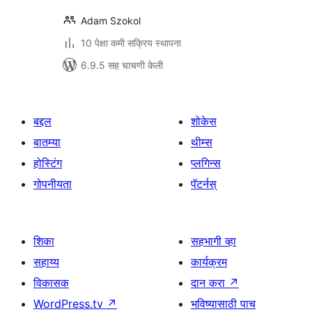
Adam Szokol
10 पेक्षा कमी सक्रिय स्थापना
6.9.5 सह चाचणी केली
बद्दल
शोकेस
बातम्या
थीम्स
होस्टिंग
प्लगिन्स
गोपनीयता
पॅटर्नस्
शिका
सहभागी व्हा
सहाय्य
कार्यक्रम
विकासक
दान करा
↗
WordPress.tv
↗
भविष्यासाठी पाच