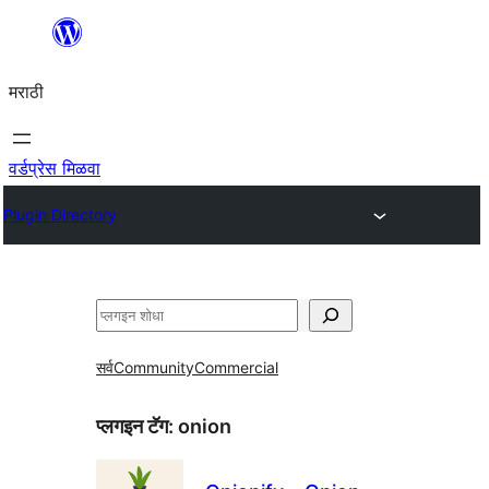
सामुग्रीवर
जा
मराठी
वर्डप्रेस मिळवा
Plugin Directory
शोधा
सर्व
Community
Commercial
प्लगइन टॅग:
onion