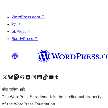
WordPress.com
↗
मॅट
↗
bbPress
↗
BuddyPress
↗
आमच्या X (एक्स) (पूर्वीचे ट्विटर) खात्याला भेट द्या
आमच्या ब्लूस्की खात्याला भेट द्या.
आमच्या Mastodon खात्याला भेट द्या.
आमच्या थ्रेड्स खात्याला भेट द्या.
आमच्या फेसबुक पेजला भेट द्या
आमच्या इंस्टाग्राम खात्याला भेट द्या
आमच्या लिंक्डइन खात्याला भेट द्या
आमच्या टिकटॉक अकाउंटला भेट द्या.
आमच्या यूट्यूब चॅनेलला भेट द्या
आमच्या टंबलर खात्याला भेट द्या.
कोड कविता आहे
The WordPress® trademark is the intellectual property
of the WordPress Foundation.