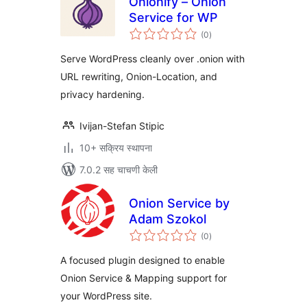
Onionify – Onion
Service for WP
एकूण
(0
)
मूल्यांकन
Serve WordPress cleanly over .onion with
URL rewriting, Onion-Location, and
privacy hardening.
Ivijan-Stefan Stipic
10+ सक्रिय स्थापना
7.0.2 सह चाचणी केली
Onion Service by
Adam Szokol
एकूण
(0
)
मूल्यांकन
A focused plugin designed to enable
Onion Service & Mapping support for
your WordPress site.