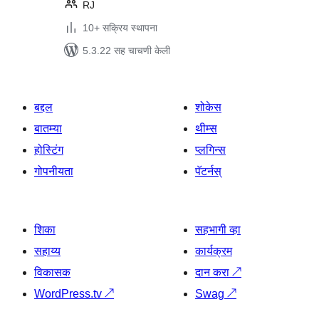
RJ
10+ सक्रिय स्थापना
5.3.22 सह चाचणी केली
बद्दल
शोकेस
बातम्या
थीम्स
होस्टिंग
प्लगिन्स
गोपनीयता
पॅटर्नस्
शिका
सहभागी व्हा
सहाय्य
कार्यक्रम
विकासक
दान करा
↗
WordPress.tv
↗
Swag
↗