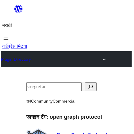
सामुग्रीवर
जा
मराठी
वर्डप्रेस मिळवा
Plugin Directory
शोधा
सर्व
Community
Commercial
प्लगइन टॅग:
open graph protocol