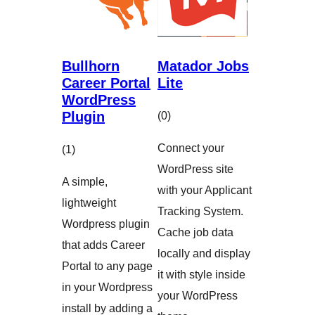
Bullhorn
Matador Jobs
Career Portal
Lite
WordPress
Plugin
एकूण
(0
)
मूल्यांकन
Connect your
एकूण
(1
)
WordPress site
मूल्यांकन
A simple,
with your Applicant
lightweight
Tracking System.
Wordpress plugin
Cache job data
that adds Career
locally and display
Portal to any page
it with style inside
in your Wordpress
your WordPress
install by adding a