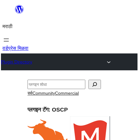
सामुग्रीवर
जा
मराठी
वर्डप्रेस मिळवा
Plugin Directory
शोधा
सर्व
Community
Commercial
प्लगइन टॅग:
OSCP