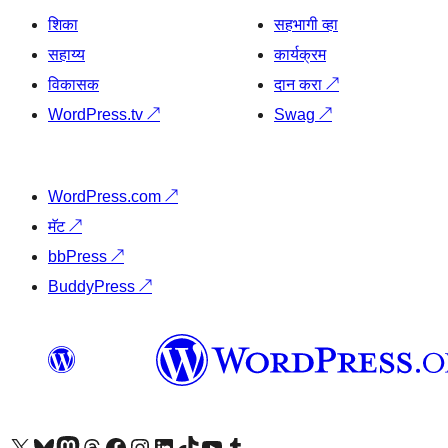
शिका
सहभागी व्हा
सहाय्य
कार्यक्रम
विकासक
दान करा
↗
WordPress.tv
↗
Swag
↗
WordPress.com
↗
मॅट
↗
bbPress
↗
BuddyPress
↗
आमच्या X (एक्स) (पूर्वीचे ट्विटर) खात्याला भेट द्या
आमच्या ब्लूस्की खात्याला भेट द्या.
आमच्या Mastodon खात्याला भेट द्या.
आमच्या थ्रेड्स खात्याला भेट द्या.
आमच्या फेसबुक पेजला भेट द्या
आमच्या इंस्टाग्राम खात्याला भेट द्या
आमच्या लिंक्डइन खात्याला भेट द्या
आमच्या टिकटॉक अकाउंटला भेट द्या.
आमच्या यूट्यूब चॅनेलला भेट द्या
आमच्या टंबलर खात्याला भेट द्या.