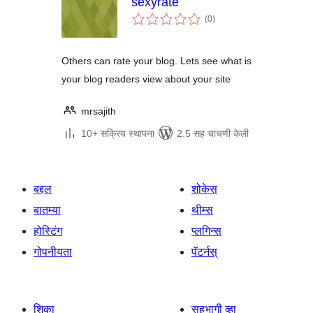
sexyrate
एकूण
(0
)
मूल्यांकन
Others can rate your blog. Lets see what is
your blog readers view about your site
mrsajith
10+ सक्रिय स्थापना
2.5 सह चाचणी केली
बद्दल
शोकेस
बातम्या
थीम्स
होस्टिंग
प्लगिन्स
गोपनीयता
पॅटर्नस्
शिका
सहभागी व्हा