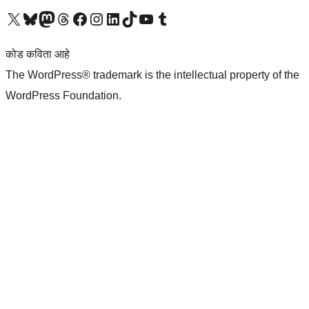
आमच्या X (एक्स) (पूर्वीचे ट्विटर) खात्याला भेट द्या
आमच्या ब्लूस्की खात्याला भेट द्या.
आमच्या Mastodon खात्याला भेट द्या.
आमच्या थ्रेड्स खात्याला भेट द्या.
आमच्या फेसबुक पेजला भेट द्या
आमच्या इंस्टाग्राम खात्याला भेट द्या
आमच्या लिंक्डइन खात्याला भेट द्या
आमच्या टिकटॉक अकाउंटला भेट द्या.
आमच्या यूट्यूब चॅनेलला भेट द्या
आमच्या टंबलर खात्याला भेट द्या.
कोड कविता आहे
The WordPress® trademark is the intellectual property of the
WordPress Foundation.