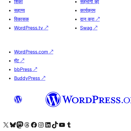
शिका
सहभागी व्हा
सहाय्य
कार्यक्रम
विकासक
दान करा
↗
WordPress.tv
↗
Swag
↗
WordPress.com
↗
मॅट
↗
bbPress
↗
BuddyPress
↗
आमच्या X (एक्स) (पूर्वीचे ट्विटर) खात्याला भेट द्या
आमच्या ब्लूस्की खात्याला भेट द्या.
आमच्या Mastodon खात्याला भेट द्या.
आमच्या थ्रेड्स खात्याला भेट द्या.
आमच्या फेसबुक पेजला भेट द्या
आमच्या इंस्टाग्राम खात्याला भेट द्या
आमच्या लिंक्डइन खात्याला भेट द्या
आमच्या टिकटॉक अकाउंटला भेट द्या.
आमच्या यूट्यूब चॅनेलला भेट द्या
आमच्या टंबलर खात्याला भेट द्या.