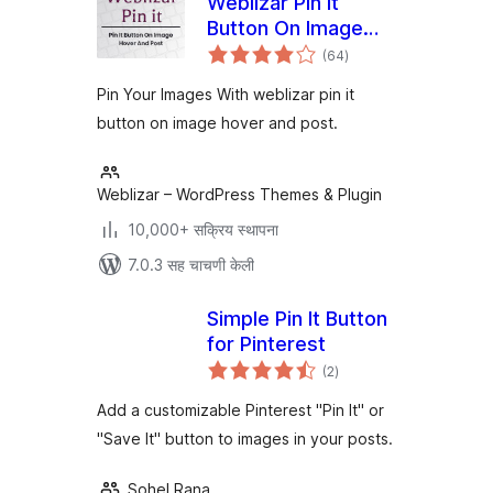
Weblizar Pin It
Button On Image
एकूण
Hover And Post
(64
)
मूल्यांकन
Pin Your Images With weblizar pin it
button on image hover and post.
Weblizar – WordPress Themes & Plugin
10,000+ सक्रिय स्थापना
7.0.3 सह चाचणी केली
Simple Pin It Button
for Pinterest
एकूण
(2
)
मूल्यांकन
Add a customizable Pinterest "Pin It" or
"Save It" button to images in your posts.
Sohel Rana