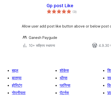
Gp post Like
एकूण
(3
)
मूल्यांकन
Allow user add post like button above or below post 
Ganesh Paygude
10+ सक्रिय स्थापना
4.9.30 
बद्दल
शोकेस
श
बातम्या
थीम्स
सह
होस्टिंग
प्लगिन्स
व
गोपनीयता
पॅटर्नस्
W