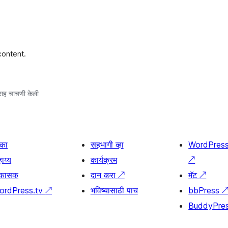
content.
सह चाचणी केली
िका
सहभागी व्हा
WordPres
ाय्य
कार्यक्रम
↗
िकासक
दान करा
↗
मॅट
↗
ordPress.tv
↗
भविष्यासाठी पाच
bbPress
BuddyPre