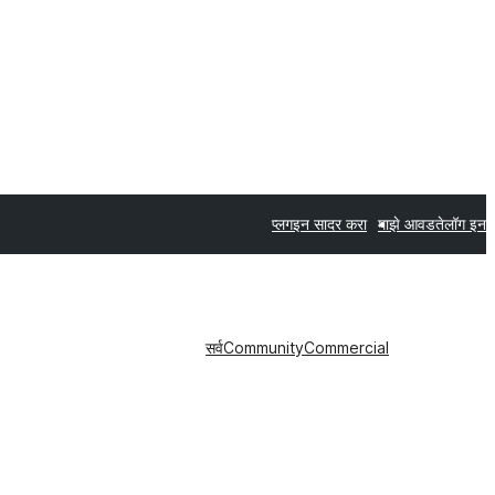
प्लगइन सादर करा
माझे आवडते
लॉग इन
सर्व
Community
Commercial