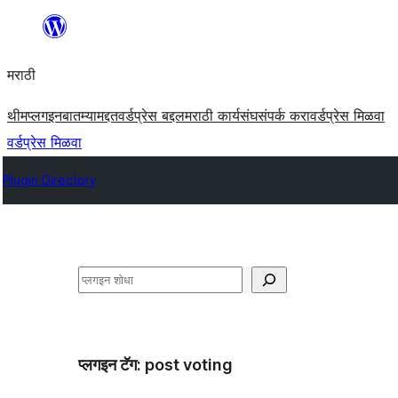
सामुग्रीवर
जा
मराठी
थीम
प्लगइन
बातम्या
मद्दत
वर्डप्रेस बद्दल
मराठी कार्यसंघ
संपर्क करा
वर्डप्रेस मिळवा
वर्डप्रेस मिळवा
Plugin Directory
शोधा
प्लगइन टॅग:
post voting