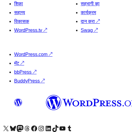
शिका
सहभागी व्हा
सहाय्य
कार्यक्रम
विकासक
दान करा
↗
WordPress.tv
↗
Swag
↗
WordPress.com
↗
मॅट
↗
bbPress
↗
BuddyPress
↗
आमच्या X (एक्स) (पूर्वीचे ट्विटर) खात्याला भेट द्या
आमच्या ब्लूस्की खात्याला भेट द्या.
आमच्या Mastodon खात्याला भेट द्या.
आमच्या थ्रेड्स खात्याला भेट द्या.
आमच्या फेसबुक पेजला भेट द्या
आमच्या इंस्टाग्राम खात्याला भेट द्या
आमच्या लिंक्डइन खात्याला भेट द्या
आमच्या टिकटॉक अकाउंटला भेट द्या.
आमच्या यूट्यूब चॅनेलला भेट द्या
आमच्या टंबलर खात्याला भेट द्या.