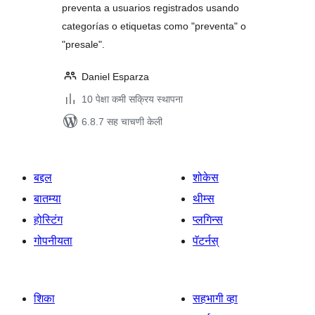
preventa a usuarios registrados usando
categorías o etiquetas como "preventa" o
"presale".
Daniel Esparza
10 पेक्षा कमी सक्रिय स्थापना
6.8.7 सह चाचणी केली
बद्दल
शोकेस
बातम्या
थीम्स
होस्टिंग
प्लगिन्स
गोपनीयता
पॅटर्नस्
शिका
सहभागी व्हा