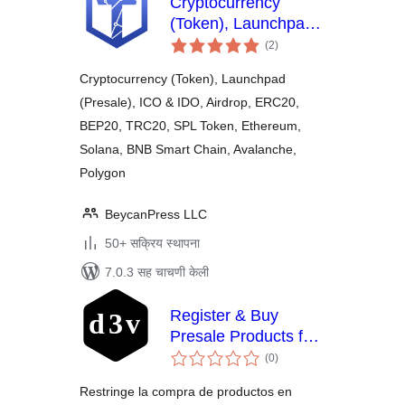
Cryptocurrency
(Token), Launchpad
एकूण
(Presale), ICO &
(2
)
मूल्यांकन
IDO, Airdrop by
Cryptocurrency (Token), Launchpad
TokenICO
(Presale), ICO & IDO, Airdrop, ERC20,
BEP20, TRC20, SPL Token, Ethereum,
Solana, BNB Smart Chain, Avalanche,
Polygon
BeycanPress LLC
50+ सक्रिय स्थापना
7.0.3 सह चाचणी केली
Register & Buy
Presale Products for
एकूण
WooCommerce
(0
)
मूल्यांकन
Restringe la compra de productos en