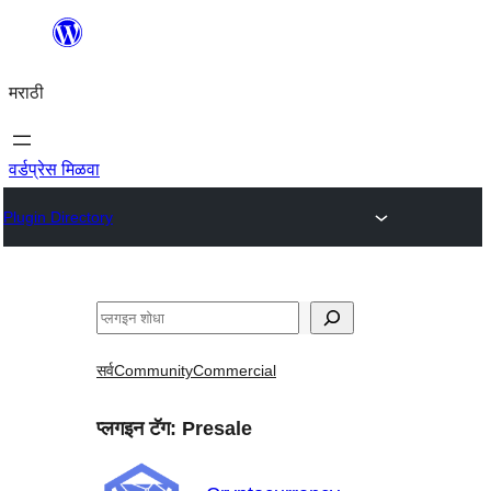
सामुग्रीवर
जा
मराठी
वर्डप्रेस मिळवा
Plugin Directory
शोधा
सर्व
Community
Commercial
प्लगइन टॅग:
Presale