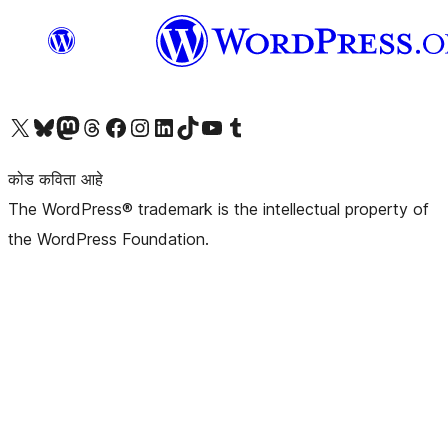
आमच्या X (एक्स) (पूर्वीचे ट्विटर) खात्याला भेट द्या
आमच्या ब्लूस्की खात्याला भेट द्या.
आमच्या Mastodon खात्याला भेट द्या.
आमच्या थ्रेड्स खात्याला भेट द्या.
आमच्या फेसबुक पेजला भेट द्या
आमच्या इंस्टाग्राम खात्याला भेट द्या
आमच्या लिंक्डइन खात्याला भेट द्या
आमच्या टिकटॉक अकाउंटला भेट द्या.
आमच्या यूट्यूब चॅनेलला भेट द्या
आमच्या टंबलर खात्याला भेट द्या.
कोड कविता आहे
The WordPress® trademark is the intellectual property of
the WordPress Foundation.