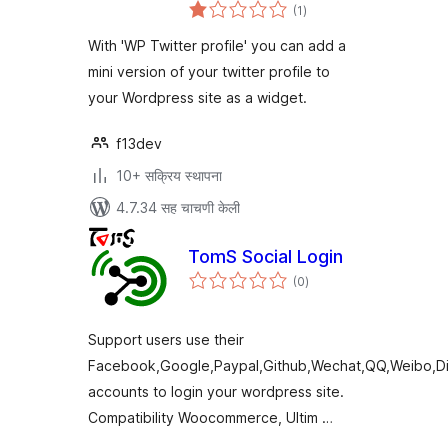
एकूण
(1
)
मूल्यांकन
With 'WP Twitter profile' you can add a
mini version of your twitter profile to
your Wordpress site as a widget.
f13dev
10+ सक्रिय स्थापना
4.7.34 सह चाचणी केली
TomS Social Login
एकूण
(0
)
मूल्यांकन
Support users use their
Facebook,Google,Paypal,Github,Wechat,QQ,Weibo,Di
accounts to login your wordpress site.
Compatibility Woocommerce, Ultim …