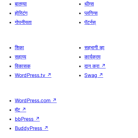
बातम्या
थीम्स
होस्टिंग
प्लगिन्स
गोपनीयता
पॅटर्नस्
शिका
सहभागी व्हा
सहाय्य
कार्यक्रम
विकासक
दान करा
↗
WordPress.tv
↗
Swag
↗
WordPress.com
↗
मॅट
↗
bbPress
↗
BuddyPress
↗