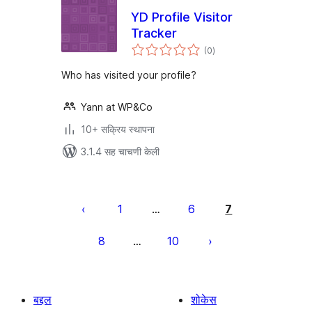
YD Profile Visitor
Tracker
एकूण
(0
)
मूल्यांकन
Who has visited your profile?
Yann at WP&Co
10+ सक्रिय स्थापना
3.1.4 सह चाचणी केली
पोस्ट्स
पृष्ठांकन
1
6
7
…
8
10
…
बद्दल
शोकेस