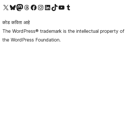
आमच्या X (एक्स) (पूर्वीचे ट्विटर) खात्याला भेट द्या
आमच्या ब्लूस्की खात्याला भेट द्या.
आमच्या Mastodon खात्याला भेट द्या.
आमच्या थ्रेड्स खात्याला भेट द्या.
आमच्या फेसबुक पेजला भेट द्या
आमच्या इंस्टाग्राम खात्याला भेट द्या
आमच्या लिंक्डइन खात्याला भेट द्या
आमच्या टिकटॉक अकाउंटला भेट द्या.
आमच्या यूट्यूब चॅनेलला भेट द्या
आमच्या टंबलर खात्याला भेट द्या.
कोड कविता आहे
The WordPress® trademark is the intellectual property of
the WordPress Foundation.