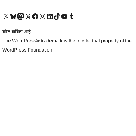
आमच्या X (एक्स) (पूर्वीचे ट्विटर) खात्याला भेट द्या
आमच्या ब्लूस्की खात्याला भेट द्या.
आमच्या Mastodon खात्याला भेट द्या.
आमच्या थ्रेड्स खात्याला भेट द्या.
आमच्या फेसबुक पेजला भेट द्या
आमच्या इंस्टाग्राम खात्याला भेट द्या
आमच्या लिंक्डइन खात्याला भेट द्या
आमच्या टिकटॉक अकाउंटला भेट द्या.
आमच्या यूट्यूब चॅनेलला भेट द्या
आमच्या टंबलर खात्याला भेट द्या.
कोड कविता आहे
The WordPress® trademark is the intellectual property of the
WordPress Foundation.