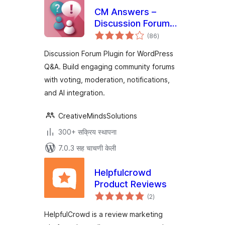
CM Answers –
Discussion Forum
एकूण
Plugin for
(86
)
मूल्यांकन
WordPress Q&A
Discussion Forum Plugin for WordPress
Q&A. Build engaging community forums
with voting, moderation, notifications,
and AI integration.
CreativeMindsSolutions
300+ सक्रिय स्थापना
7.0.3 सह चाचणी केली
Helpfulcrowd
Product Reviews
एकूण
(2
)
मूल्यांकन
HelpfulCrowd is a review marketing