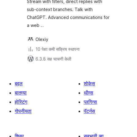
Stream with filters, direct replies with
sub-context branches. Talk with
ChatGPT. Advanced communications for
a web …
Olexiy
10 पेक्षा कमी सक्रिय स्थापना
6.3.8 सह चाचणी केली
बद्दल
शोकेस
बातम्या
थीम्स
होस्टिंग
प्लगिन्स
गोपनीयता
पॅटर्नस्
शिका
सहभागी व्हा