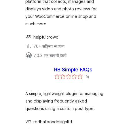
platform that collects, manages and
displays video and photo reviews for
your WooCommerce online shop and
much more
helpfulcrowd
70+ सक्रिय स्थापना
7.0.3 सह चाचणी केली
RB Simple FAQs
एकूण
(0
)
मूल्यांकन
A simple, lightweight plugin for managing
and displaying frequently asked
questions using a custom post type.
redballoondesignltd