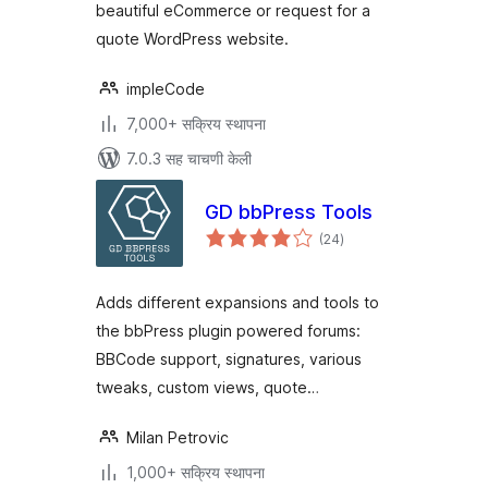
beautiful eCommerce or request for a
quote WordPress website.
impleCode
7,000+ सक्रिय स्थापना
7.0.3 सह चाचणी केली
GD bbPress Tools
एकूण
(24
)
मूल्यांकन
Adds different expansions and tools to
the bbPress plugin powered forums:
BBCode support, signatures, various
tweaks, custom views, quote…
Milan Petrovic
1,000+ सक्रिय स्थापना