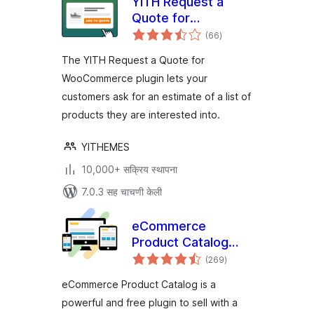
YITH Request a
Quote for
एकूण
WooCommerce
(66
)
मूल्यांकन
The YITH Request a Quote for
WooCommerce plugin lets your
customers ask for an estimate of a list of
products they are interested into.
YITHEMES
10,000+ सक्रिय स्थापना
7.0.3 सह चाचणी केली
eCommerce
Product Catalog
एकूण
Plugin for
(269
)
मूल्यांकन
WordPress
eCommerce Product Catalog is a
powerful and free plugin to sell with a