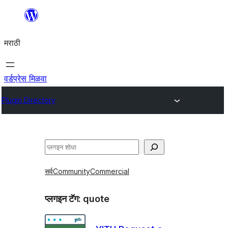
सामुग्रीवर
जा
मराठी
वर्डप्रेस मिळवा
Plugin Directory
शोधा
सर्व
Community
Commercial
प्लगइन टॅग:
quote