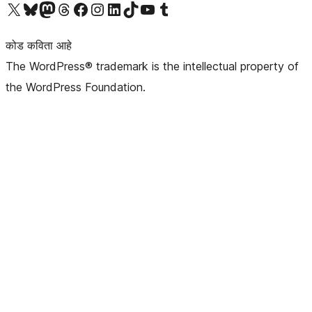
आमच्या X (एक्स) (पूर्वीचे ट्विटर) खात्याला भेट द्या
आमच्या ब्लूस्की खात्याला भेट द्या.
आमच्या Mastodon खात्याला भेट द्या.
आमच्या थ्रेड्स खात्याला भेट द्या.
आमच्या फेसबुक पेजला भेट द्या
आमच्या इंस्टाग्राम खात्याला भेट द्या
आमच्या लिंक्डइन खात्याला भेट द्या
आमच्या टिकटॉक अकाउंटला भेट द्या.
आमच्या यूट्यूब चॅनेलला भेट द्या
आमच्या टंबलर खात्याला भेट द्या.
कोड कविता आहे
The WordPress® trademark is the intellectual property of
the WordPress Foundation.