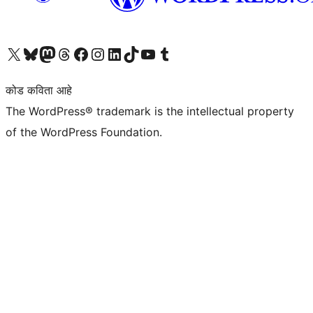
आमच्या X (एक्स) (पूर्वीचे ट्विटर) खात्याला भेट द्या
आमच्या ब्लूस्की खात्याला भेट द्या.
आमच्या Mastodon खात्याला भेट द्या.
आमच्या थ्रेड्स खात्याला भेट द्या.
आमच्या फेसबुक पेजला भेट द्या
आमच्या इंस्टाग्राम खात्याला भेट द्या
आमच्या लिंक्डइन खात्याला भेट द्या
आमच्या टिकटॉक अकाउंटला भेट द्या.
आमच्या यूट्यूब चॅनेलला भेट द्या
आमच्या टंबलर खात्याला भेट द्या.
कोड कविता आहे
The WordPress® trademark is the intellectual property
of the WordPress Foundation.